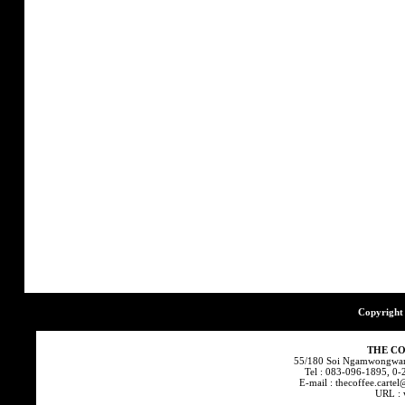
Copyright 
THE CO
55/180 Soi Ngamwongwan
Tel : 083-096-1895, 0
E-mail : thecoffee.cart
URL : 