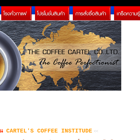
ัน
CARTEL'S COFFEE INSTITUDE
<<