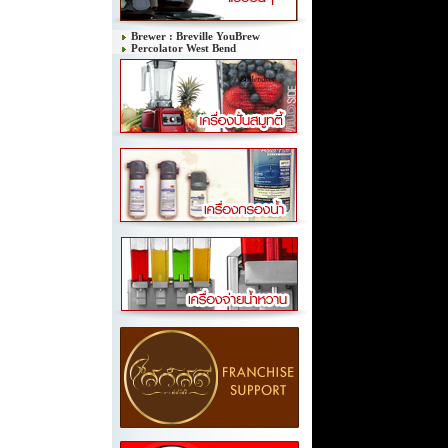
Brewer : Breville YouBrew
Percolator West Bend