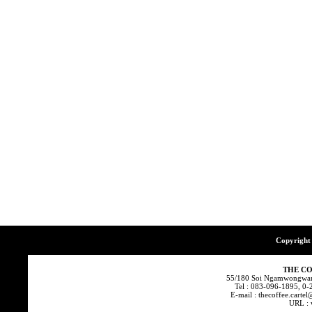
Copyright 
THE CO
55/180 Soi Ngamwongwan
Tel : 083-096-1895, 0
E-mail : thecoffee.cart
URL : 